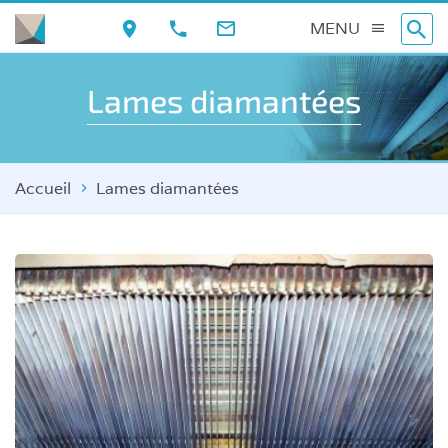
Aller
MENU
au
contenu
Lames diamantées
principal
Accueil
Lames diamantées