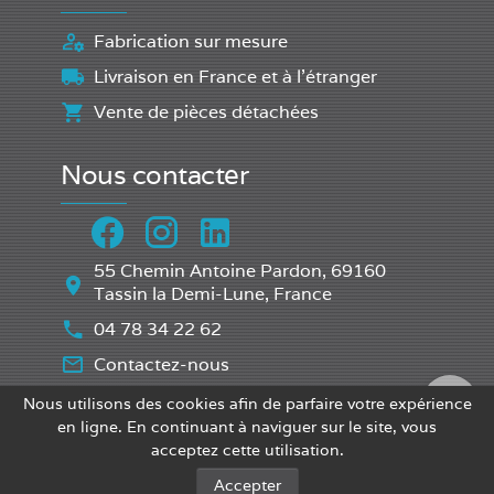
Fabrication sur mesure
Livraison en France et à l'étranger
Vente de pièces détachées
Nous contacter
55 Chemin Antoine Pardon, 69160
Tassin la Demi-Lune, France
04 78 34 22 62
Contactez-nous
Nous utilisons des cookies afin de parfaire votre expérience
en ligne. En continuant à naviguer sur le site, vous
JOUFFROY EQUIPEMENT
acceptez cette utilisation.
@2023 Jouffroy Equipement Tous droits réservés
Accepter
•
CGV
Mentions Légales