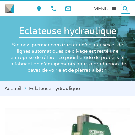
Aller
MENU
au
contenu
Eclateuse hydraulique
principal
Steinex, premier constructeur d’éclateuses et de
lignes automatiques de clivage est resté une
entreprise de référence pour l’étude de process et
la fabrication d'équipements pour la production de
pavés de voirie et de pierres à bâtir.
Accueil
Eclateuse hydraulique