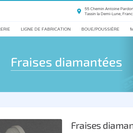
55 Chemin Antoine Pardo
Tassin la Demi-Lune, Franc
ERIE
LIGNE DE FABRICATION
BOUE/POUSSIÈRE
M
use
Refendeuse
Silo
décanteur
Polissoir
Fraises diamantées
age
Filtre-
Déligneuse
Presse
pe
-
Abouteuse
Filtre
autonettoyant
Grenailleuse
Dépoussiérage
Cuve
deuse
Fraises diama
vibrante