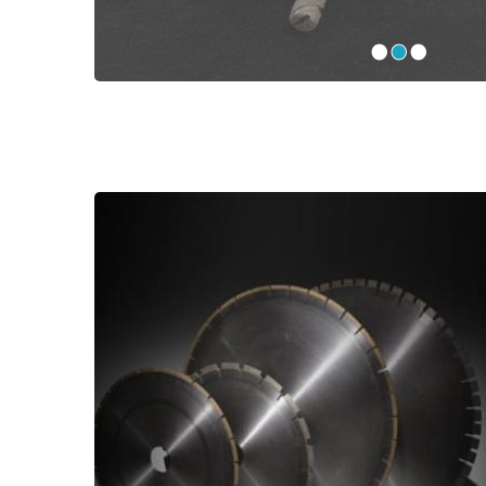
•
•
•
Disques diamantés