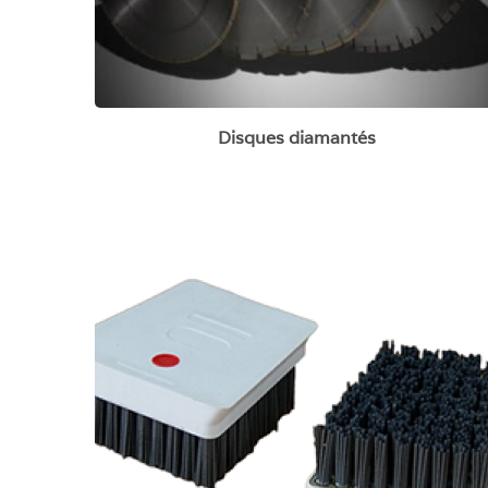
Disques diamantés
Brosses à vieillir