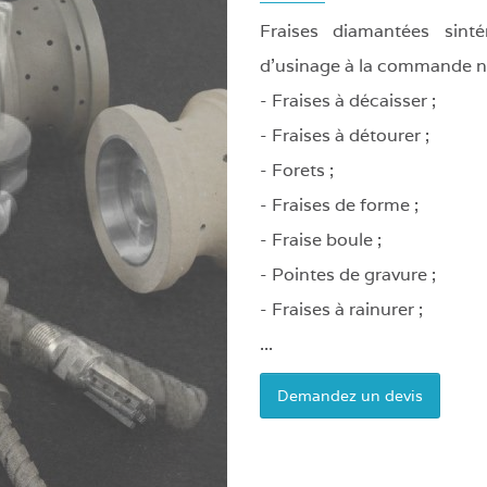
Robot
Fraises diamantées sint
de
té
d'usinage à la commande 
chargement
- Fraises à décaisser ;
- Fraises à détourer ;
- Forets ;
- Fraises de forme ;
- Fraise boule ;
- Pointes de gravure ;
- Fraises à rainurer ;
...
Demandez un devis