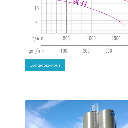
Contactez-nous
Silo décanteur sur jupe porteuse