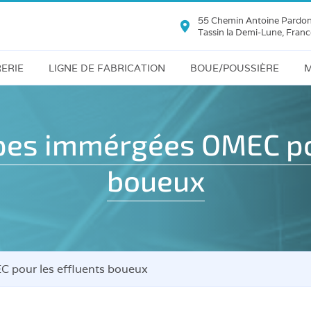
55 Chemin Antoine Pardo
Tassin la Demi-Lune, Franc
ERIE
LIGNE DE FABRICATION
BOUE/POUSSIÈRE
M
use
Refendeuse
Silo
décanteur
Polissoir
es immérgées OMEC pou
age
Filtre-
Déligneuse
boueux
Presse
pe
-
Abouteuse
Filtre
autonettoyant
Grenailleuse
Dépoussiérage
Cuve
 pour les effluents boueux
deuse
vibrante