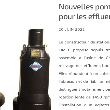
Robot
Nouvelles po
de
té
pour les efflu
chargement
20 JUIN 2022
Le constructeur de statio
OMEC propose depuis tro
assemble à l’usine de C
relevage des effluents bou
Elles répondent à un cahie
l’abrasion et de fiabilité m
distinguent notamment par
rotation lente de 1450 rpm
l’installation d’un agita