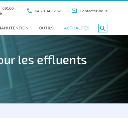
n, 69160
04 78 34 22 62
Contactez-nous
e
ANUTENTION
OUTILS
ACTUALITÉS
r les effluents