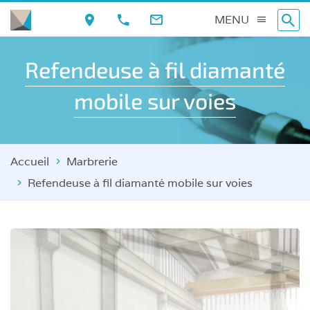
Aller
MENU
au
contenu
Refendeuse à fil diamanté
principal
mobile sur voies
Accueil
Marbrerie
Refendeuse à fil diamanté mobile sur voies