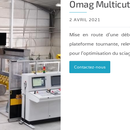
Omag Multicut
Robot
de
té
2 AVRIL 2021
chargement
Mise en route d'une débi
plateforme tournante, rel
pour l'optimisation du scia
Contactez-nous