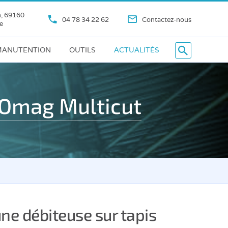
n, 69160
04 78 34 22 62
Contactez-nous
e
ANUTENTION
OUTILS
ACTUALITÉS
s Omag Multicut
une débiteuse sur tapis