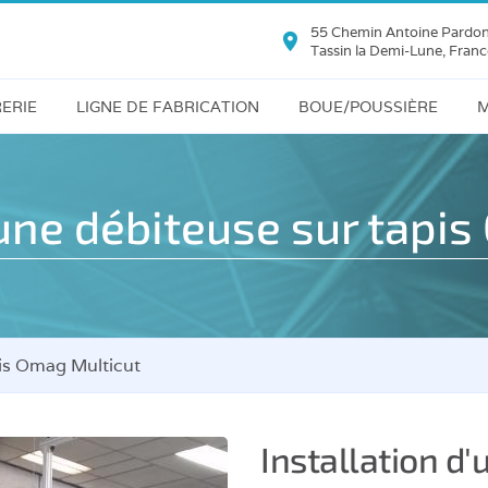
55 Chemin Antoine Pardo
Tassin la Demi-Lune, Franc
ERIE
LIGNE DE FABRICATION
BOUE/POUSSIÈRE
M
use
Refendeuse
Silo
décanteur
Polissoir
'une débiteuse sur tapi
age
Filtre-
Déligneuse
Presse
pe
-
Abouteuse
Filtre
autonettoyant
pis Omag Multicut
Grenailleuse
Dépoussiérage
Cuve
deuse
Installation d'
vibrante